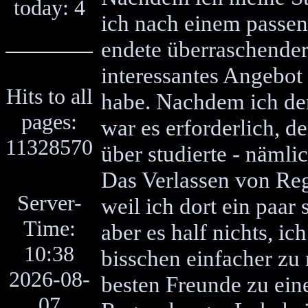
today: 4
ich nach einem passen
endete überraschenderw
interessantes Angebot
Hits to all
habe. Nachdem ich den
pages:
war es erforderlich, d
11328570
über studierte - nämli
Das Verlassen von Reg
Server-
weil ich dort ein paar
Time:
aber es half nichts, i
10:38
bisschen einfacher zu
2026-08-
besten Freunde zu ei
07