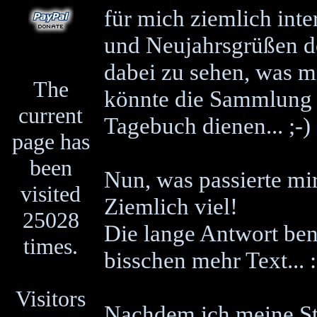
für mich ziemlich inter
und Neujahrsgrüßen d
dabei zu sehen, was m
The
könnte die Sammlung d
current
Tagebuch dienen... ;-)
page has
been
Nun, was passierte mi
visited
Ziemlich viel!
25028
Die lange Antwort ben
times.
bisschen mehr Text... :
Visitors
Nachdem ich meine St