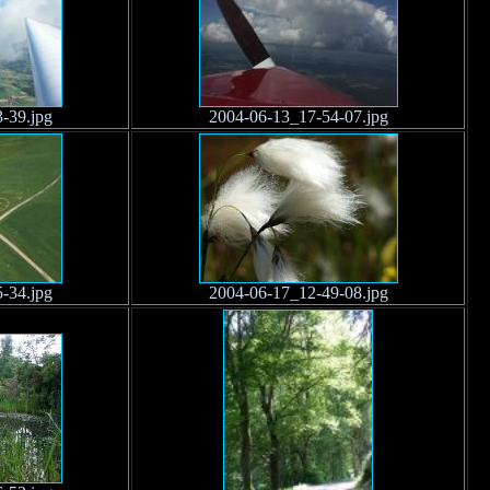
-39.jpg
2004-06-13_17-54-07.jpg
-34.jpg
2004-06-17_12-49-08.jpg