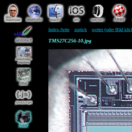
Index-Seite
zurück
weiter (oder Bild kli
TMS27C256-10.jpg