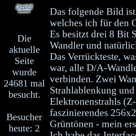
Das folgende Bild ist
welches ich für den 
Es besitzt drei 8 Bit 
Die
Wandler und natürli
aktuelle
Das Verrückteste, was
Seite
war, alle D/A-Wandl
wurde
verbinden. Zwei Wand
24681 mal
Strahlablenkung und d
besucht.
Elektronenstrahls (Z
faszinierendes 256x2
Besucher
Grüntönen - mein erst
heute: 2
Ich habe das Interfa