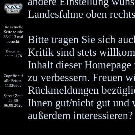
andere Einstellung wünsc
Landesfahne oben rechts
Die aktuelle
Seite wurde
Bitte tragen Sie sich au
334113 mal
besucht.
Kritik sind stets willk
Besucher
heute: 176
Inhalt dieser Homepage
zu verbessern. Freuen w
Zugriffe auf
alle Seiten:
11326902
Rückmeldungen bezüglich
Server-Zeit:
Ihnen gut/nicht gut und
22:30
06.08.2026
außerdem interessieren?