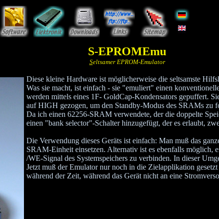
S-EPROMEmu
S
eltsamer EPROM-Emulator
Diese kleine Hardware ist möglicherweise die seltsamste Hilfs
Was sie macht, ist einfach - sie "emuliert" einen konvent
werden mittels eines 1F- GoldCap-Kondensators gepuffert. S
auf HIGH gezogen, um den Standby-Modus des SRAMs zu fo
Da ich einen 62256-SRAM verwendete, der die doppelte Speic
einen "bank selector"-Schalter hinzugefügt, der es erlaubt, 
Die Verwendung dieses Geräts ist einfach: Man muß das ganze 
SRAM-Einheit einsetzen. Alternativ ist es ebenfalls möglic
/WE-Signal des Systemspeichers zu verbinden. In dieser Um
Jetzt muß der Emulator nur noch in die Zielapplikation gesetz
während der Zeit, während das Gerät nicht an eine Stromverso