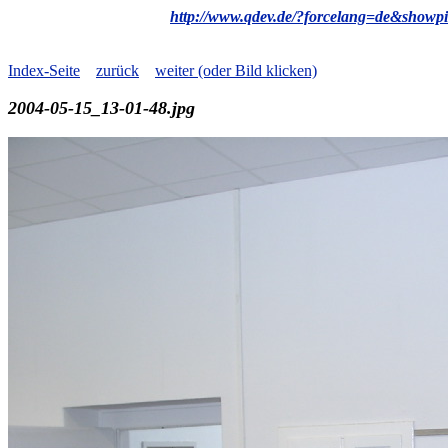
http://www.qdev.de/?forcelang=de&showpi
Index-Seite
zurück
weiter (oder Bild klicken)
2004-05-15_13-01-48.jpg