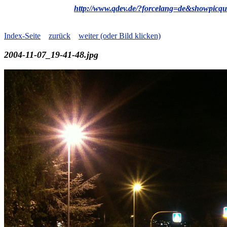
http://www.qdev.de/?forcelang=de&showpicqu
Index-Seite
zurück
weiter (oder Bild klicken)
2004-11-07_19-41-48.jpg