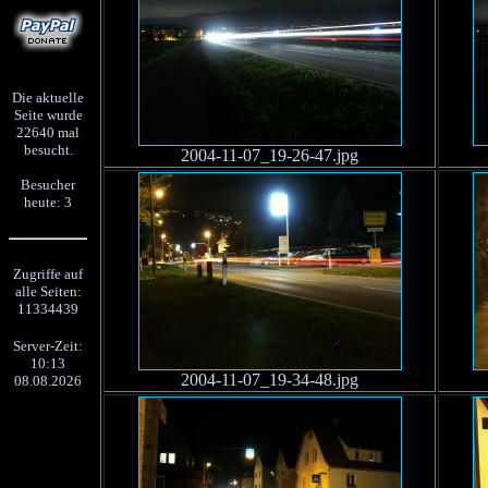
Die aktuelle
Seite wurde
22640 mal
besucht.
2004-11-07_19-26-47.jpg
Besucher
heute: 3
Zugriffe auf
alle Seiten:
11334439
Server-Zeit:
10:13
2004-11-07_19-34-48.jpg
08.08.2026