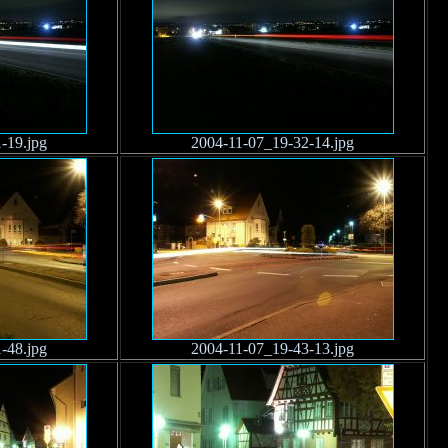
-19.jpg
2004-11-07_19-32-14.jpg
-48.jpg
2004-11-07_19-43-13.jpg