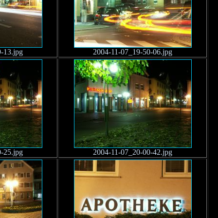
-13.jpg
2004-11-07_19-50-06.jpg
-25.jpg
2004-11-07_20-00-42.jpg