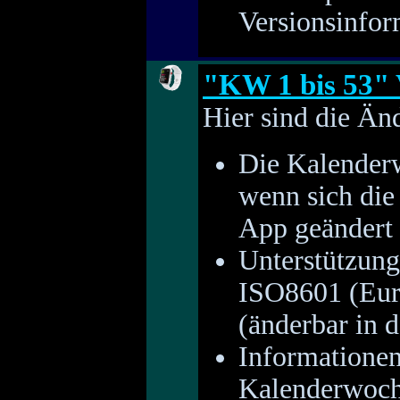
Versionsinfor
"KW 1 bis 53" 
Hier sind die Än
Die Kalenderw
wenn sich die
App geändert 
Unterstützun
ISO8601 (Eur
(änderbar in 
Informationen
Kalenderwoche