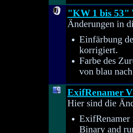
"KW 1 bis 53" 
Änderungen in di
Einfärbung de
korrigiert.
Farbe des Zur
von blau nach
ExifRenamer V
Hier sind die Än
ExifRenamer 
Binary and ru