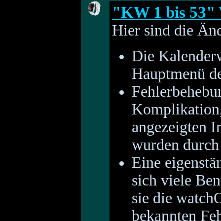
"KW 1 bis 53" 
Hier sind die Än
Die Kalenderw
Hauptmenü de
Fehlerbehebun
Komplikation,
angezeigten I
wurden durch
Eine eigenstä
sich viele Be
sie die watc
bekannten Feh