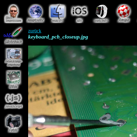
zurück
keyboard_pcb_closeup.jpg